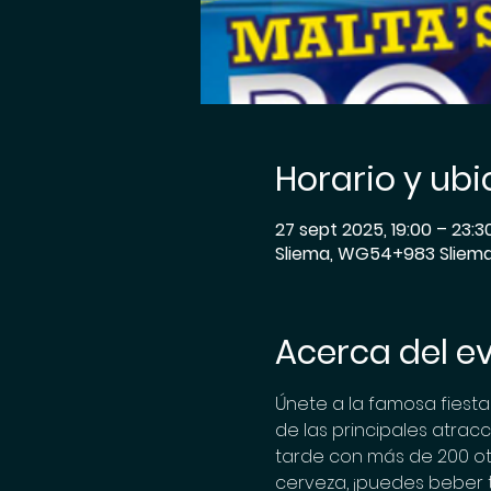
Horario y ub
27 sept 2025, 19:00 – 23:3
Sliema, WG54+983 Sliema F
Acerca del e
Únete a la famosa fiesta 
de las principales atrac
tarde con más de 200 otro
cerveza, ¡puedes beber to