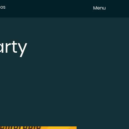
tos
Menu
arty