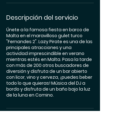
i
n
Descripción del servicio
Únete a la famosa fiesta en barco de
Malta en el maravilloso gulet turco
"Fernandes 2". Lazy Pirate es una de las
principales atracciones y una
actividad imprescindible en verano
mientras estés en Malta. Pasa la tarde
con más de 200 otros buscadores de
diversión y disfruta de un bar abierto
con licor, vino y cerveza, ¡puedes beber
todo lo que quieras! Música del DJ a
bordo y disfruta de un baño bajo la luz
de la luna en Comino.
Datos de contacto
Sliema Ferries departures, Sliema