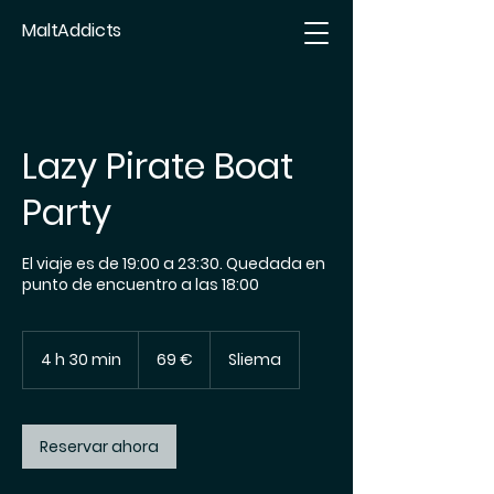
MaltAddicts
Lazy Pirate Boat
Party
El viaje es de 19:00 a 23:30. Quedada en
punto de encuentro a las 18:00
69
euros
4 h 30 min
4
69 €
Sliema
h
3
0
Reservar ahora
m